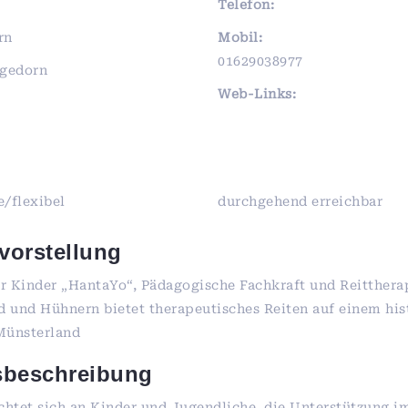
Telefon:
rn
Mobil:
01629038977
agedorn
Web-Links:
/flexibel
durchgehend erreichbar
vorstellung
ür Kinder „HantaYo“, Pädagogische Fachkraft und Reitthera
d und Hühnern bietet therapeutisches Reiten auf einem his
Münsterland
sbeschreibung
chtet sich an Kinder und Jugendliche, die Unterstützung im