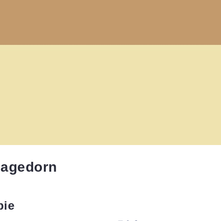
Hagedorn
pie