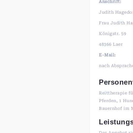
Anschrift:
Judith Hagedo
Frau Judith H
Königstr. 59
48366 Laer
E-Mail:
nach Absprache
Personen
Reittherapie f
Pferden, 1 Hun
Bauernhof im 
Leistung
Das Angebot ri