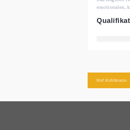
emotionalen, k
Qualifika
Hof Kuhlmann
"Ich freue mich der HeilpferdeFamilie anzu
denn nun kann ich meine tägliche Arbeit 