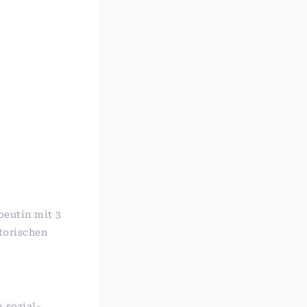
peutin mit 3
torischen
 sozial-