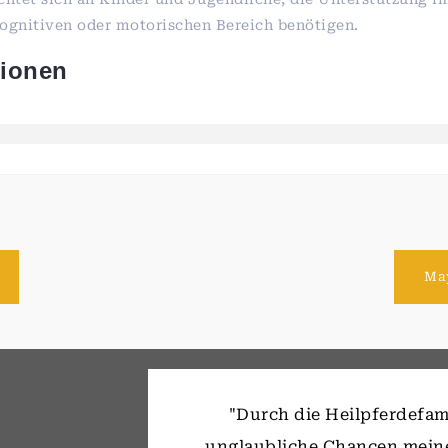
ognitiven oder motorischen Bereich benötigen.
tionen
May
gehören,
"Durch die Heilpferdefami
mit den
unglaubliche Chancen mein